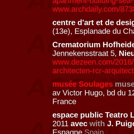
apartment-building-sea-v
www.archdaily.com/8738
centre d'art et de des
(13e), Esplanade du Ch
Crematorium Hofheid
Jennekensstraat 5,
Nie
www.dezeen.com/2016/0
architecten-rcr-arquitec
musée Soulages
mus
av Victor Hugo, bd du 12
France
espace public Teatro L
2011
avec
with
J. Puig
Espagne
Spain