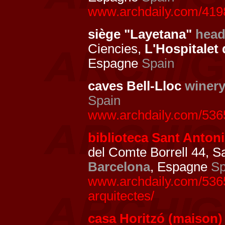
www.archdaily.com/41983
siège "Layetana"
head
Ciencies,
L'Hospitalet
Espagne
Spain
caves Bell-Lloc
winer
Spain
www.archdaily.com/53650
biblioteca Sant Antoni
del Comte Borrell 44, S
Barcelona
, Espagne
Sp
www.archdaily.com/53654
arquitectes/
casa Horitzó (maison)