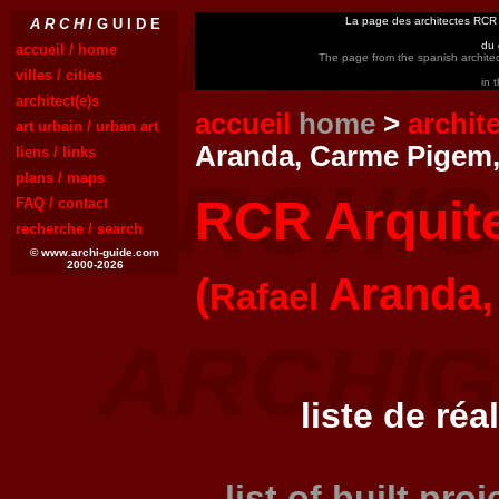
La page des architectes RCR
A R C H I
G U I D E
du 
accueil / home
The page from the spanish archite
villes / cities
in 
architect(e)s
accueil
home
>
archit
art urbain / urban art
Aranda, Carme Pigem,
liens / links
plans / maps
RCR Arquit
FAQ / contact
recherche / search
© www.archi-guide.com
2000-2026
(
Aranda
Rafael
liste de réa
list of built pro