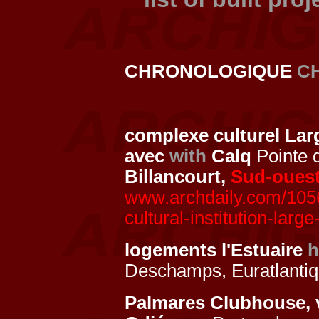
CHRONOLOGIQUE
C
complexe culturel Larg
avec
with
Calq
Pointe d
Billancourt,
Sud-oues
www.archdaily.com/1056
cultural-institution-larg
logements l'Estuaire
h
Deschamps, Euratlanti
Palmares Clubhouse, v