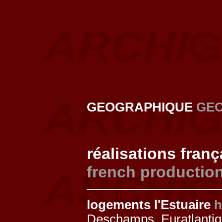
GEOGRAPHIQUE
GE
réalisations fran
french productio
logements l'Estuaire
h
Deschamps, Euratlanti