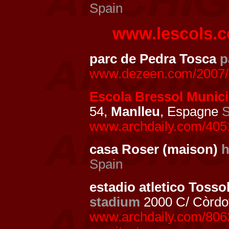
Spain
www.lescols.
parc de Pedra Tosca
p
www.dezeen.com/2007/02
Escola Bressol Munici
54,
Manlleu
, Espagne
S
www.archdaily.com/40510
casa Roser (maison)
Spain
estadio atletico Tosso
stadium
2000 C/ Còrdo
www.archdaily.com/80623