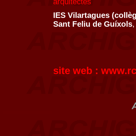
arquitectes
IES Vilartagues (collè
Sant Feliu de Guíxols
site web :
www.rc