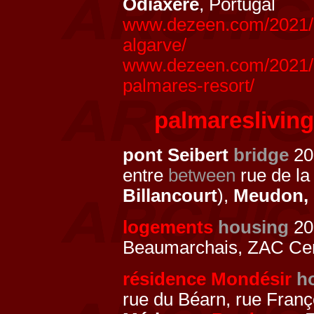
Odiáxere
, Portugal
www.dezeen.com/2021/04
algarve/
www.dezeen.com/2021/12/
palmares-resort/
palmaresliving
pont Seibert
bridge
20
entre
between
rue de la
Billancourt
),
Meudon,
logements
housing
20
Beaumarchais, ZAC Cent
résidence Mondésir
h
rue du Béarn, rue Franç