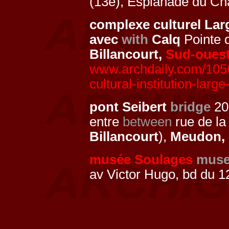
(13e), Esplanade du Ch
complexe culturel Larg
avec
with
Calq
Pointe d
Billancourt,
Sud-oues
www.archdaily.com/1056
cultural-institution-larg
pont Seibert
bridge
20
entre
between
rue de la
Billancourt
),
Meudon,
musée Soulages
mus
av Victor Hugo, bd du 12