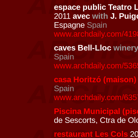
espace public Teatro L
2011
avec
with
J. Puig
Espagne
Spain
www.archdaily.com/41983
caves Bell-Lloc
winer
Spain
www.archdaily.com/53650
casa Horitzó (maison)
Spain
www.archdaily.com/6357
Piscina Municipal (pis
de Sescorts, Ctra de Ol
restaurant Les Cols
20