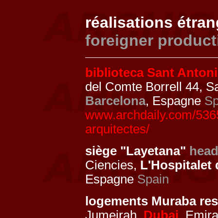
réalisations étra
foreigner product
biblioteca Sant Antoni
del Comte Borrell 44, S
Barcelona
, Espagne
Sp
www.archdaily.com/53654
arquitectes/
siège "Layetana"
head
Ciencies,
L'Hospitalet
Espagne
Spain
logements Muraba re
Jumeirah,
Dubai
, Emir