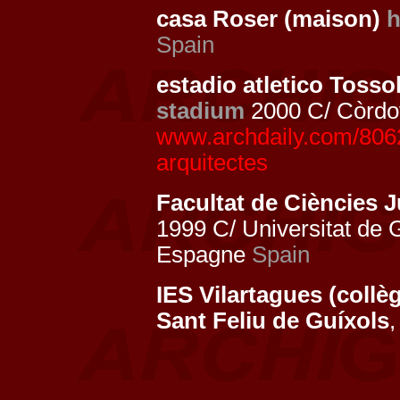
casa Roser (maison)
Spain
estadio atletico Tosso
stadium
2000 C/ Còrdo
www.archdaily.com/80623
arquitectes
Facultat de Ciències J
1999 C/ Universitat de 
Espagne
Spain
IES Vilartagues (collè
Sant Feliu de Guíxols