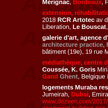
Mérignac
,
Bordeaux
, 
extension, réhabilitat
2018
RCR Artotec
av d
Liberation,
Le Bouscat
galerie d'art, agence 
architecture practice,
bâtiment (19e), 19 rue
médiathèque, centre d
Coussée, K. Goris
Miri
Gand
Ghent
, Belgique
logements Muraba re
Jumeirah,
Dubai
, Emir
www.dezeen.com/2017/10