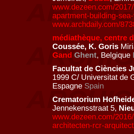
www.dezeen.com/2017/10
apartment-building-sea-v
www.archdaily.com/8738
médiathèque, centre d
Coussée, K. Goris
Miri
Gand
Ghent
, Belgique
Facultat de Ciències J
1999 C/ Universitat de 
Espagne
Spain
Crematorium Hofheid
Jennekensstraat 5,
Nie
www.dezeen.com/2016/0
architecten-rcr-arquitec