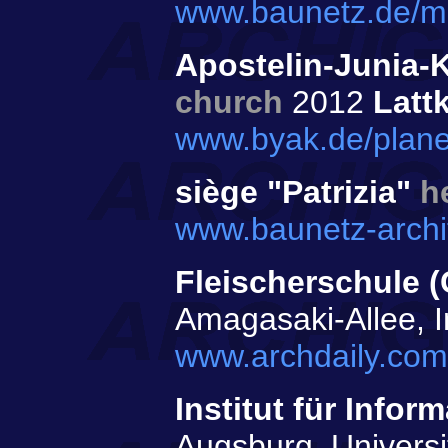
www.baunetz.de/me
Apostelin-Junia-K
church
2012
Latt
www.byak.de/planen
siège "Patrizia"
h
www.baunetz-archit
Fleischerschule 
Amagasaki-Allee, 
www.archdaily.com/
Institut für Inform
Augsburg, Universit