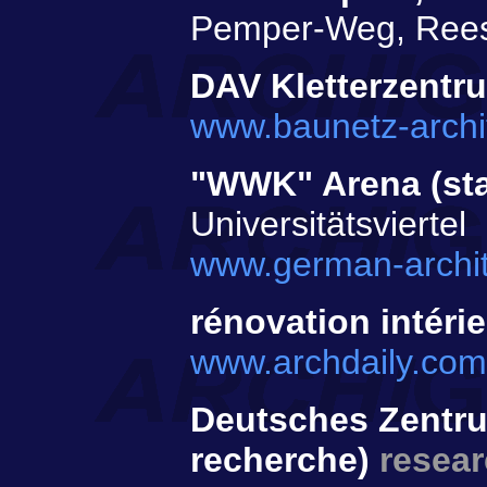
Pemper-Weg, Reesea
DAV Kletterzentr
www.baunetz-archit
"WWK" Arena (st
Universitätsviertel
www.german-archit
rénovation intérie
www.archdaily.com/
Deutsches Zentrum
recherche)
resear