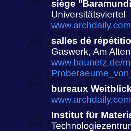
siège "Baramund
Universitätsviertel
www.archdaily.co
salles dé répétit
Gaswerk, Am Alte
www.baunetz.de/m
Proberaeume_von_
bureaux Weitblic
www.archdaily.com
Institut für Mate
Technologiezentrum 