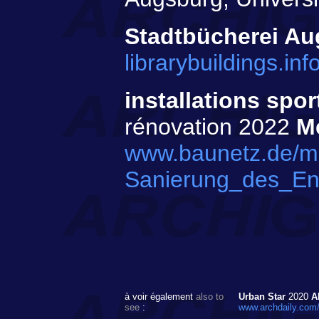
Stadtbücherei Au
librarybuildings.i
installations spo
rénovation 2022
Me
www.baunetz.de/m
Sanierung_des_En
à voir également
also to
Urban Star
2020
A
see
:
www.archdaily.com/9