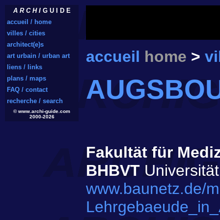
A R C H I
G U I D E
accueil / home
villes / cities
architect(e)s
accueil
home
>
vi
art urbain / urban art
liens / links
AUGSBO
plans / maps
FAQ / contact
recherche / search
© www.archi-guide.com
2000-2026
Fakultät für Med
BHBVT
Universitä
www.baunetz.de/m
Lehrgebaeude_in_