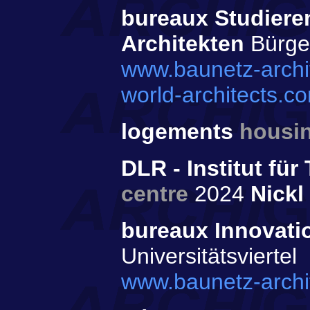
bureaux Studiere
Architekten
Bürger
www.baunetz-archit
world-architects.c
logements
housi
DLR - Institut fü
centre
2024
Nickl
bureaux Innovat
Universitätsviertel
www.baunetz-archi