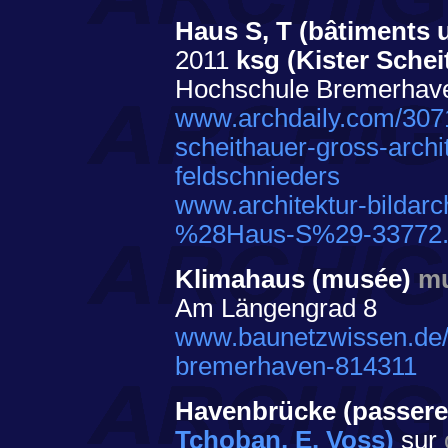
Haus S, T (bâtiments u
2011
ksg (Kister Schei
Hochschule Bremerhave
www.archdaily.com/3071
scheithauer-gross-archi
feldschnieders
www.architektur-bildar
%28Haus-S%29-33772.
Klimahaus (musée)
m
Am Längengrad 8
www.baunetzwissen.de/so
bremerhaven-814311
Havenbrücke (passere
Tchoban, E. Voss)
sur