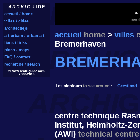
A R C H I
G U I D E
du 
accueil / home
from 
villes / cities
architect(e)s
accueil
home
>
villes
c
art urbain / urban art
Bremerhaven
liens / links
plans / maps
BREMERHA
FAQ / contact
recherche / search
© www.archi-guide.com
2000-2026
Les alentours
to see around
:
Geestland
centre technique Ras
Institut, Helmholtz-Z
(AWI)
technical centre