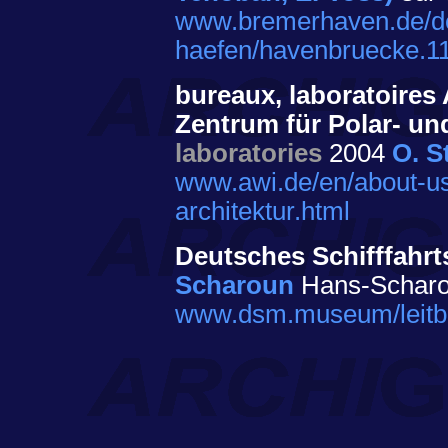
www.bremerhaven.de/de/
haefen/havenbruecke.1
bureaux, laboratoires 
Zentrum für Polar- u
laboratories
2004
O. S
www.awi.de/en/about-us/
architektur.html
Deutsches Schifffahr
Scharoun
Hans-Scharo
www.dsm.museum/leitbil