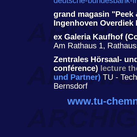
deutsche-bundesbank-i
grand magasin "Peek
Ingenhoven Overdiek 
ex Galeria Kaufhof (Cc
Am Rathaus 1, Rathauss
Zentrales Hörsaal- un
conférence)
lecture th
und Partner)
TU - Techn
Bernsdorf
www.tu-chemn