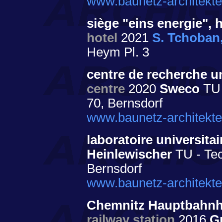
www.baunetz-architekte
siège "eins energie",
hotel
2021
S. Tchoban,
Heym Pl. 3
centre de recherche 
centre
2020
Sweco
TU 
70, Bernsdorf
www.baunetz-architekte
laboratoire universit
Heinlewischer
TU - Tec
Bernsdorf
www.baunetz-architekte
Chemnitz Hauptbahnho
railway station
2016
G