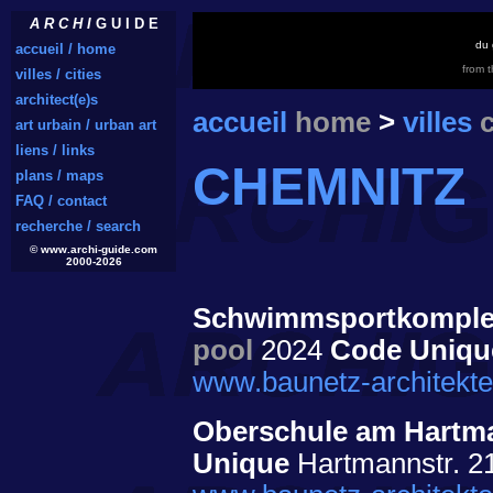
A R C H I
G U I D E
du 
accueil / home
from 
villes / cities
architect(e)s
accueil
home
>
villes
c
art urbain / urban art
liens / links
CHEMNITZ
plans / maps
FAQ / contact
recherche / search
© www.archi-guide.com
2000-2026
Schwimmsportkomplex
pool
2024
Code Uniqu
www.baunetz-architekte
Oberschule am Hartma
Unique
Hartmannstr. 2