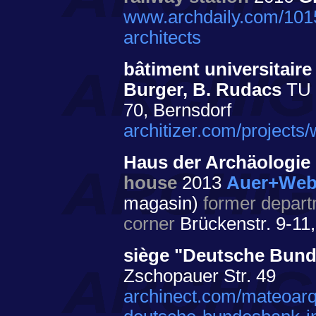
www.archdaily.com/1015
architects
bâtiment universitai
Burger, B. Rudacs
TU -
70, Bernsdorf
architizer.com/projects
Haus der Archäologie 
house
2013
Auer+Web
magasin)
former depart
corner
Brückenstr. 9-11,
siège "Deutsche Bun
Zschopauer Str. 49
archinect.com/mateoarqu