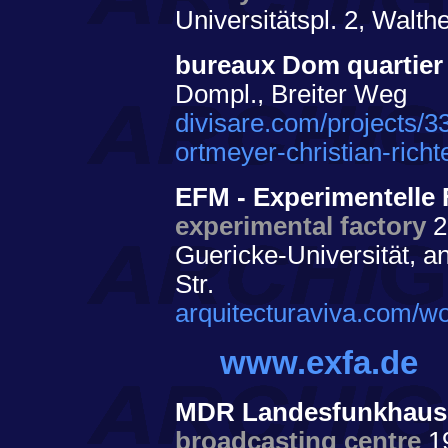
Universitätspl. 2, Walth
bureaux Dom quartie
Dompl., Breiter Weg
divisare.com/projects/3
ortmeyer-christian-rich
EFM - Experimentelle 
experimental factory
2
Guericke-Universität, a
Str.
arquitecturaviva.com/w
www.exfa.de
MDR Landesfunkhaus S
broadcasting centre
1