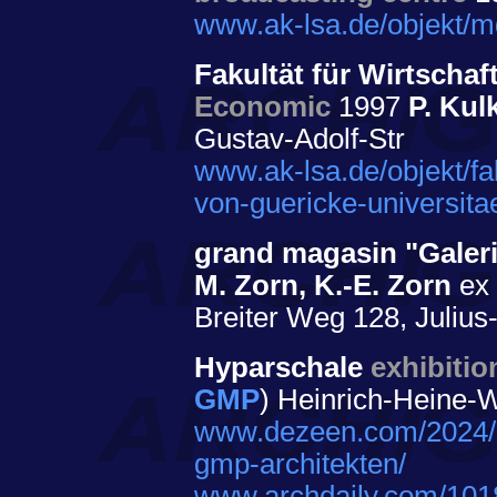
www.ak-lsa.de/objekt/m
Fakultät für Wirtscha
Economic
1997
P. Kul
Gustav-Adolf-Str
www.ak-lsa.de/objekt/fak
von-guericke-universit
grand magasin "Gale
M. Zorn, K.-E. Zorn
ex
Breiter Weg 128, Julius
Hyparschale
exhibitio
GMP
) Heinrich-Heine-
www.dezeen.com/2024/
gmp-architekten/
www.archdaily.com/1018