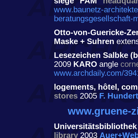
siège "FAM"
headquar
www.baunetz-architekte
beratungsgesellschaft-
Otto-von-Guericke-Z
Maske + Suhren
extens
Lesezeichen Salbke (b
2009
KARO
angle
corn
www.archdaily.com/39417
logements, hôtel, com
stores
2005
F. Hunder
www.gruene-zi
Universitätsbiblioth
library
2003
Auer+Web