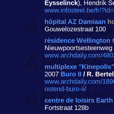
Eysselinck
), Hendrik S
www.infosteel.be/fr/?id
hôpital AZ Damiaan
ho
Gouwelozestraat 100
résidence Wellington 
Nieuwpoortsesteenweg 
www.archdaily.com/4803
multiplexe "Kinepolis
2007
Buro II
/ R. Berte
www.archdaily.com/1896
ostend-buro-ii/
centre de loisirs Eart
Fortstraat 128b