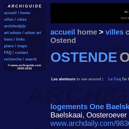
A R C H I
G U I D E
du 
accueil / home
from 
villes / cities
architect(e)s
accueil
home
>
villes
c
art urbain / urban art
Ostend
liens / links
plans / maps
OSTENDE
FAQ / contact
recherche / search
© www.archi-guide.com
2000-2026
Les alentours
to see around
:
Le Coq
De 
logements One Baelsk
Baelskaai, Oosteroever
www.archdaily.com/9836