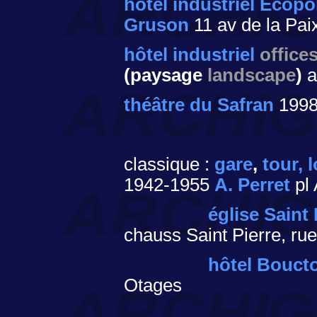
hôtel industriel Ecopol
Gruson
11 av de la Pai
hôtel industriel
office
(paysage
landscape
)
a
théâtre du Safran
199
classique :
gare
,
tour,
1942-1955
A. Perret
pl 
église Saint 
chauss Saint Pierre, ru
hôtel Bouct
Otages