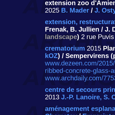
extension zoo d'Amien
2025
B. Mader
/
J. Ost
extension, restructur
Frenak, B. Jullien / J.
landscape
)
2 rue Puvi
crematorium
2015
Plan
kOZ
) / Sempervirens 
www.dezeen.com/2015/1
ribbed-concrete-glass-a
www.archdaily.com/775
centre de secours prin
2013
J.-P. Lanoire, S.
aménagement esplanad