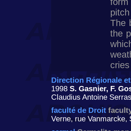
form 
pitc
The 
the p
whic
weat
cries
Direction Régionale e
1998
S. Gasnier, F. Go
Claudius Antoine Serras
faculté de Droit
facult
Verne, rue Vanmarcke, 