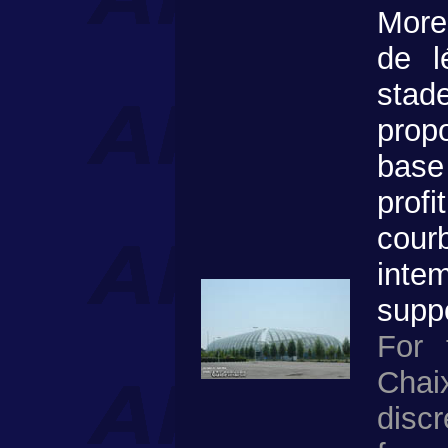
More
de l
stad
prop
base
prof
cour
inte
supp
For 
Cha
disc