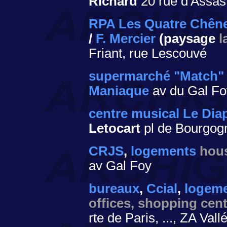
Richard
20 rue d'Assas
RPA Les Quatre Chên
/
F. Mercier
(paysage
l
Friant, rue Lescouvé
supermarché "Match"
Maniaque
av du Gal Fo
centre musical Le Di
Letocart
pl de Bourgogn
CRJS
,
logements
hou
av Gal Foy
bureaux
,
Ccial
,
logeme
offices, shopping cent
rte de Paris, ..., ZA Val