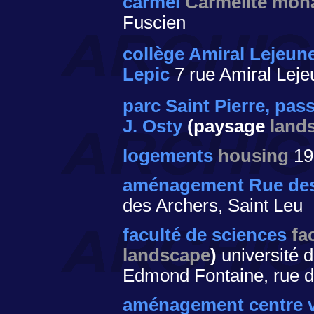
carmel
Carmelite mon
Fuscien
collège Amiral Lejeun
Lepic
7 rue Amiral Leje
parc Saint Pierre, pas
J. Osty
(paysage
land
logements
housing
19
aménagement Rue des
des Archers, Saint Leu
faculté de sciences
fa
landscape
)
université 
Edmond Fontaine, rue d
aménagement centre v