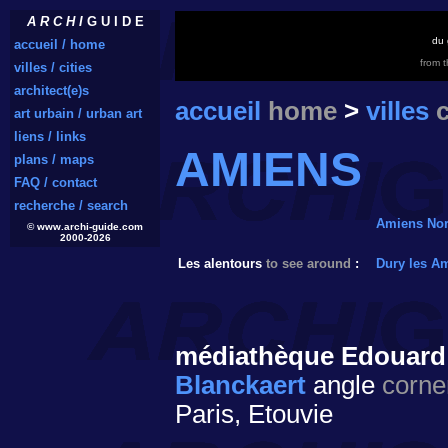
A R C H I
G U I D E
du 
accueil / home
from 
villes / cities
architect(e)s
accueil
home
>
villes
c
art urbain / urban art
liens / links
AMIENS
plans / maps
FAQ / contact
recherche / search
Amiens No
© www.archi-guide.com
2000-2026
Les alentours
to see around
:
Dury les A
médiathèque Edouard
Blanckaert
angle
corne
Paris, Etouvie