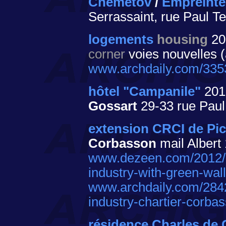
Chemetov
/
Empreinte
Serrassaint, rue Paul Te
logements
housing
20
corner
voies nouvelles (
www.archdaily.com/3353
hôtel "Campanile"
20
Gossart
29-33 rue Paul 
extension CRCI de Pic
Corbasson
mail Albert
www.dezeen.com/2012/1
industry-with-green-wal
www.archdaily.com/284
industry-chartier-corbas
résidence Charles de 