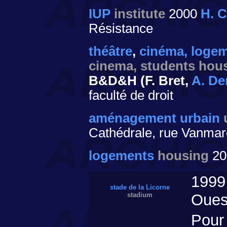
IUP
institute
2000
H. C
Résistance
théâtre
,
cinéma, logem
cinema, students hous
B&D&H (F. Bret,
A. De
faculté de droit
aménagement urbain
Cathédrale, rue Vanmarc
logements
housing
20
199
stade de la Licorne
stadium
Oues
Pour 