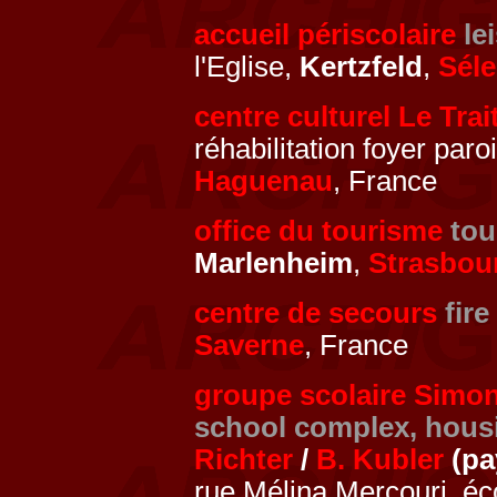
accueil périscolaire
le
l'Eglise,
Kertzfeld
,
Séle
centre culturel Le Trai
réhabilitation foyer par
Haguenau
, France
office du tourisme
tou
Marlenheim
,
Strasbou
centre de secours
fire
Saverne
, France
groupe scolaire Simon
school complex, housi
Richter
/
B. Kubler
(pa
rue Mélina Mercouri, éc