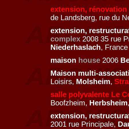
extension, rénovatio
de Landsberg, rue du N
extension, restructura
complex
2008 35 rue Pri
Niederhaslach
, France
maison
house
2006
Be
Maison multi-associat
Loisirs,
Molsheim
,
Str
salle polyvalente Le C
Boofzheim,
Herbsheim
extension, restructur
2001 rue Principale,
Da