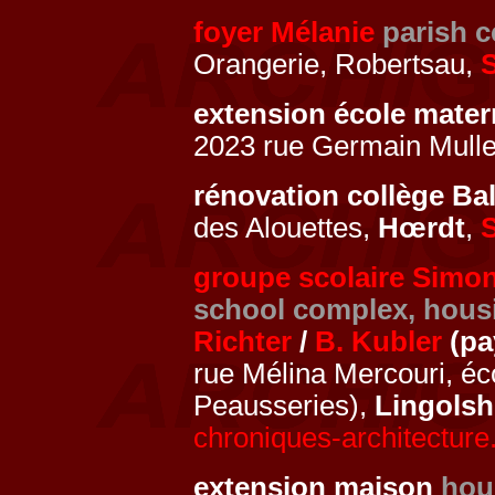
foyer Mélanie
parish c
Orangerie, Robertsau,
extension école mate
2023 rue Germain Mulle
rénovation collège B
des Alouettes,
Hœrdt
,
groupe scolaire Simon
school complex, housi
Richter
/
B. Kubler
(pa
rue Mélina Mercouri, éc
Peausseries),
Lingols
chroniques-architectur
extension maison
hou