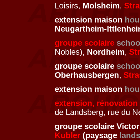
Loisirs,
Molsheim
,
Str
extension maison
hou
Neugartheim-Ittlenhe
groupe scolaire
schoo
Nobles),
Nordheim
,
St
groupe scolaire
schoo
Oberhausbergen
,
Str
extension maison
hou
extension, rénovatio
de Landsberg, rue du N
groupe scolaire Vict
Kubler
(paysage
land