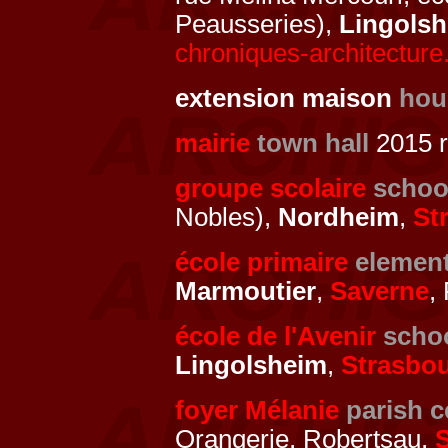
Peausseries),
Lingols
chroniques-architectur
extension maison
hou
mairie
town hall
2015 r
groupe scolaire
schoo
Nobles),
Nordheim
,
St
école primaire
element
Marmoutier
,
Saverne
,
école de l'Avenir
scho
Lingolsheim
,
Strasbo
foyer Mélanie
parish c
Orangerie, Robertsau,