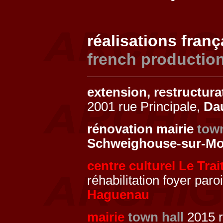
réalisations fran
french productio
extension, restructur
2001 rue Principale,
Da
rénovation mairie
town
Schweighouse-sur-Mo
centre culturel Le Trai
réhabilitation foyer par
Haguenau
mairie
town hall
2015 r