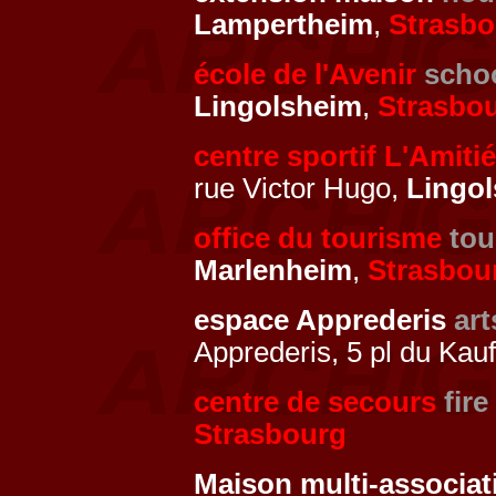
Lampertheim
,
Strasbo
école de l'Avenir
scho
Lingolsheim
,
Strasbo
centre sportif L'Amitié
rue Victor Hugo,
Lingo
office du tourisme
tou
Marlenheim
,
Strasbou
espace Apprederis
art
Apprederis, 5 pl du Kau
centre de secours
fire
Strasbourg
Maison multi-associat