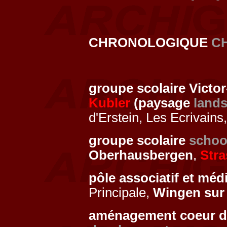
CHRONOLOGIQUE
C
groupe scolaire Vict
Kubler
(paysage
land
d'Erstein, Les Ecrivains
groupe scolaire
schoo
Oberhausbergen
,
Str
pôle associatif et méd
Principale,
Wingen sur
aménagement coeur de v