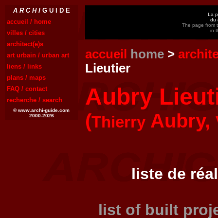
A R C H I
G U I D E
La p
du 
accueil / home
The page from th
in 
villes / cities
architect(e)s
accueil
home
>
archit
art urbain / urban art
Lieutier
liens / links
plans / maps
Aubry Lieut
FAQ / contact
recherche / search
© www.archi-guide.com
(
Aubry,
2000-2026
Thierry
liste de réa
list of built pro