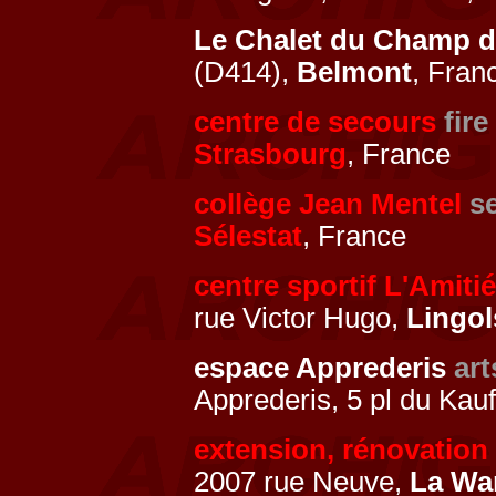
Le Chalet du Champ 
(D414),
Belmont
, Fran
centre de secours
fire
Strasbourg
, France
collège Jean Mentel
s
Sélestat
, France
centre sportif L'Amitié
rue Victor Hugo,
Lingo
espace Apprederis
art
Apprederis, 5 pl du Kau
extension, rénovation
2007 rue Neuve,
La Wa