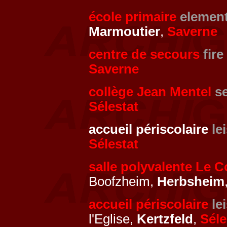
école primaire
element
Marmoutier
,
Saverne
centre de secours
fire
Saverne
collège Jean Mentel
s
Sélestat
accueil périscolaire
le
Sélestat
salle polyvalente Le C
Boofzheim,
Herbsheim
accueil périscolaire
le
l'Eglise,
Kertzfeld
,
Séle