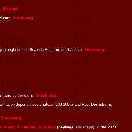
r
,
Sélestat
ie Hamm,
Strasbourg
ape
)
angle
corner
45 av du Rhin, rue de Sarajevo,
Strasbourg
z, bord
by the
canal,
Strasbourg
abilitation dépendances château, 103-105 Grand Rue,
Dorlisheim
,
,
Strasbourg
T. Aubry, V. Lieutier
/
B. Kubler
(paysage
landscape
)
34 rue Maria