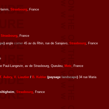
ie Hamm,
Strasbourg
, France
,
Strasbourg
, France
ape
)
angle
corner
45 av du Rhin, rue de Sarajevo,
Strasbourg
, France
e
e Paul-Langevin, av de Strasbourg, Queuleu,
Metz
, France
T. Aubry, V. Lieutier
/
B. Kubler
(paysage
landscape
)
34 rue Maria
iltigheim
,
Strasbourg
, France