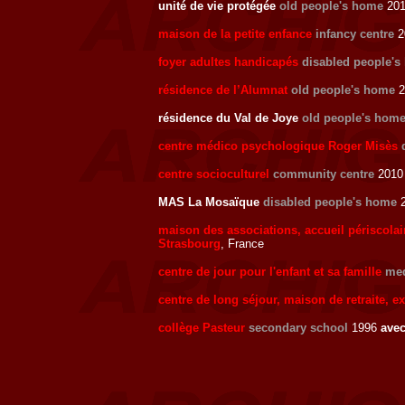
unité de vie protégée
old people's home
201
maison de la petite enfance
infancy centre
20
foyer adultes handicapés
disabled people'
résidence de l’Alumnat
old people's home
2
résidence du Val de Joye
old people's hom
centre médico psychologique Roger Misès
centre socioculturel
community centre
2010 
MAS La Mosaïque
disabled people's home
2
maison des associations, accueil périscolai
Strasbourg
, France
centre de jour pour l'enfant et sa famille
med
centre de long séjour, maison de retraite, 
collège Pasteur
secondary school
1996
ave