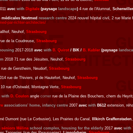
011
avec
with
Digitale
(paysage
landscape
)
4 rue de l'Alumnat,
Scherwille
es médicales Nextmed
research centre
2024 nouvel hôpital civil, 2 rue Mar
ed-par-richter-architectes/
llhof, Neuhof,
Strasbourg
rue de la Coudreuse,
Strasbourg
housing
2017-2018
avec
with
B. Quirot
/ BIK /
B. Kubler
(paysage
landsc
um
2018 71 rue des Jésuites, Neuhof,
Strasbourg
 rue de Gerstheim, Neudorf,
Strasbourg
14 rue de Thiviers, pl de Hautefort, Neuhof,
Strasbourg
10 rue d'Ostwald, Montagne Verte,
Strasbourg
c
with
D. Coulon
angle
corner
rue de la Plaine des Bouchers, chem du Heyrit
re
associations' home, infancy centre
2007
avec
with
B612
extension, réh
né Dumont (rue Le Corbusier), Les Prairies du Canal,
Illkirch Graffenstaden
 séniors Mélina
school complex, housing for the elderly
2017
avec
with
 des Tanneries (rue des Peausseries),
Lingolsheim
,
Strasbourg