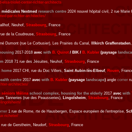
sa-triolet-center-richter-architects
es médicales Nextmed
research centre
2024 nouvel hôpital civil, 2 rue Mar
ed-par-richter-architectes/
llhof, Neuhof,
Strasbourg
, France
rue de la Coudreuse,
Strasbourg
, France
né Dumont (rue Le Corbusier), Les Prairies du Canal,
Illkirch Graffenstaden
housing
2017-2018
avec
with
B. Quirot
/ BIK /
B. Kubler
(paysage
landsc
um
2018 71 rue des Jésuites, Neuhof,
Strasbourg
, France
s home
2017 CHI, rue du Doc Villers,
Saint Aubin-lès-Elbeuf
,
Rouen
, Franc
health centre
2017
avec
with
B. Kubler
(paysage
landscape
)
angle
corner
ru
hter-architectes/
 séniors Mélina
school complex, housing for the elderly
2017
avec
with
 des Tanneries (rue des Peausseries),
Lingolsheim
,
Strasbourg
, France
lingolsheim/
rner
1 rue de Rome, rte de Hausbergen, Espace européen de l'entreprise,
Sch
x-richeter/
 rue de Gerstheim, Neudorf,
Strasbourg
, France