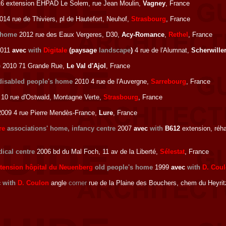
6 extension EHPAD Le Solem, rue Jean Moulin,
Vagney
, France
14 rue de Thiviers, pl de Hautefort, Neuhof,
Strasbourg
, France
s home
2012 rue des Eaux Vergeres, D30,
Acy-Romance
,
Rethel
, France
011
avec
with
Digitale
(paysage
landscape
)
4 rue de l'Alumnat,
Scherwille
e
2010 71 Grande Rue,
Le Val d'Ajol
, France
disabled people's home
2010 4 rue de l'Auvergne,
Sarrebourg
, France
10 rue d'Ostwald, Montagne Verte,
Strasbourg
, France
009 4 rue Pierre Mendès-France,
Lure
, France
re
associations' home, infancy centre
2007
avec
with
B612
extension, réh
ical centre
2006 bd du Mal Foch, 11 av de la Liberté,
Sélestat
, France
extension hôpital du Neuenberg
old people's home
1999
avec
with
D. Cou
c
with
D. Coulon
angle
corner
rue de la Plaine des Bouchers, chem du Heyrit