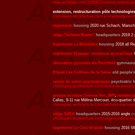
www.archdaily.com/1025827/nursery-school-and-el
extension, restructuration pôle technologi
chroniques-architecture.com/a-strasbourg-nextm
logements
housing
2020 rue Schach, Marscha
siège "Solares Bauen"
headquarters
2019 2 
logements Le Belvédère
housing
2018 all Re
logements Elypséo, résidence de tourisme
rénovation gymnase du Stockfeld
gymnasi
Ehpad Les Collines de la Seine
old people'
centre de soins psychiatriques
psychiatric 
chroniques-architecture.com/centre-de-soins-ric
groupe scolaire Simone Veil, IMP
,
résidence
Callas, 9-11 rue Mélina Mercouri, éco-quartier
chroniques-architecture.com/batiment-paysage-
siège SDEA
headquarters
2015-2016 angle
co
chroniques-architecture.com/siege-syndicat-eau
logements Le Clos Aristide
housing
2016 58