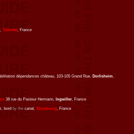
r
,
Sélestat
, France
abilitation dépendances château, 103-105 Grand Rue,
Dorlisheim
,
lon
38 rue du Pasteur Hermann,
Ingwiller
, France
z, bord
by the
canal,
Strasbourg
, France