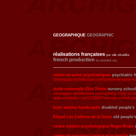
GEOGRAPHIQUE
GEOGRAPHIC
réalisations françaises
par ville détaillée
french production
by detailed city
centre de soins psychiatriques
psychiatric 
chroniques-architecture.com/centre-de-soins-ric
école maternelle Elsa Triolet
nursery school
chroniques-architecture.com/a-mitry-mory-ecole-m
www.archdaily.com/1025827/nursery-school-and-el
foyer adultes handicapés
disabled people'
Ehpad Les Collines de la Seine
old people'
centre médico psychologique Roger Misès
centre de jour pour l'enfant et sa famille
med