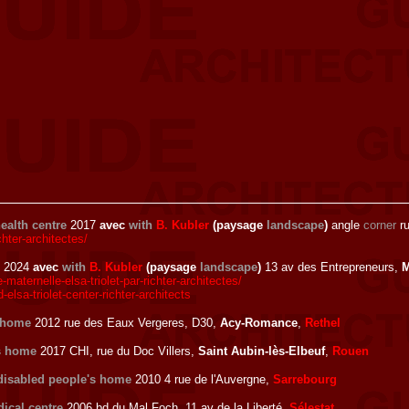
health centre
2017
avec
with
B. Kubler
(paysage
landscape
)
angle
corner
ru
hter-architectes/
2024
avec
with
B. Kubler
(paysage
landscape
)
13 av des Entrepreneurs,
M
aternelle-elsa-triolet-par-richter-architectes/
sa-triolet-center-richter-architects
s home
2012 rue des Eaux Vergeres, D30,
Acy-Romance
,
Rethel
s home
2017 CHI, rue du Doc Villers,
Saint Aubin-lès-Elbeuf
,
Rouen
disabled people's home
2010 4 rue de l'Auvergne,
Sarrebourg
ical centre
2006 bd du Mal Foch, 11 av de la Liberté,
Sélestat