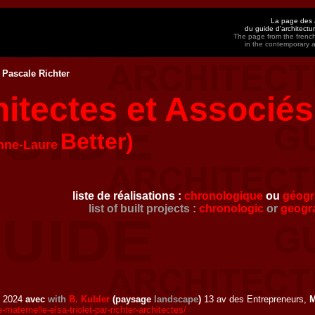
La page des a
du guide d'architect
The page from the french
in the contemporary 
 Pascale Richter
hitectes et Associés
Better)
nne-Laure
liste de réalisations :
chronologique
ou
géogr
list of built projects :
chronologic
or
geogr
2024
avec
with
B. Kubler
(paysage
landscape
)
13 av des Entrepreneurs,
M
aternelle-elsa-triolet-par-richter-architectes/