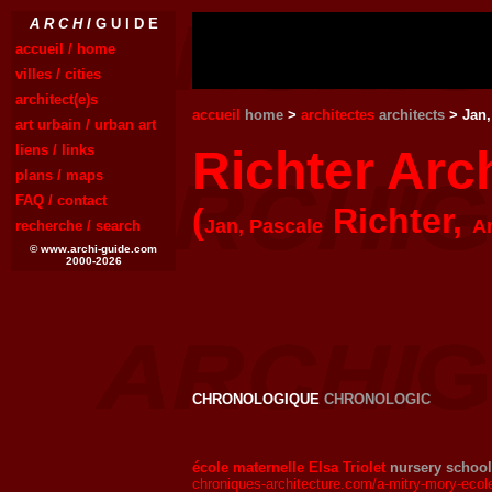
A R C H I
G U I D E
accueil / home
villes / cities
architect(e)s
accueil
home
>
architectes
architects
> Jan,
art urbain / urban art
liens / links
Richter Arc
plans / maps
FAQ / contact
(
Richter,
Jan, Pascale
A
recherche / search
© www.archi-guide.com
2000-2026
CHRONOLOGIQUE
CHRONOLOGIC
école maternelle Elsa Triolet
nursery school
chroniques-architecture.com/a-mitry-mory-ecole-m