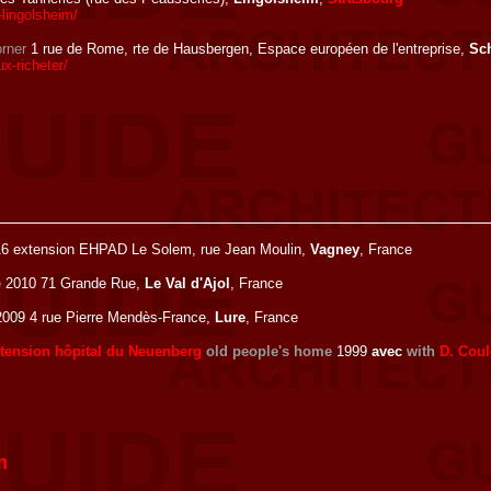
lingolsheim/
rner
1 rue de Rome, rte de Hausbergen, Espace européen de l'entreprise,
Sch
x-richeter/
6 extension EHPAD Le Solem, rue Jean Moulin,
Vagney
, France
e
2010 71 Grande Rue,
Le Val d'Ajol
, France
009 4 rue Pierre Mendès-France,
Lure
, France
extension hôpital du Neuenberg
old people's home
1999
avec
with
D. Cou
m