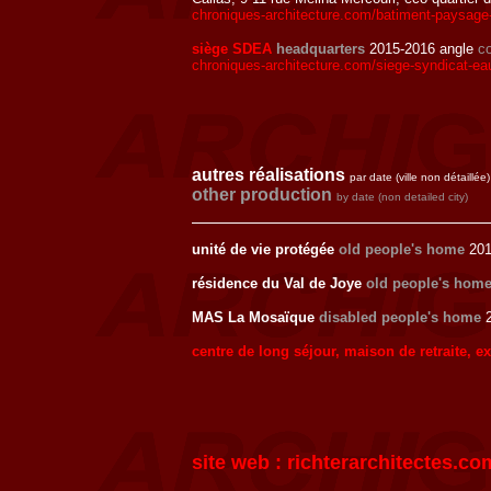
chroniques-architecture.com/batiment-paysage-
siège SDEA
headquarters
2015-2016 angle
co
chroniques-architecture.com/siege-syndicat-eau
autres réalisations
par date (ville non détaillée)
other production
by date (non detailed city)
unité de vie protégée
old people's home
201
résidence du Val de Joye
old people's hom
MAS La Mosaïque
disabled people's home
2
centre de long séjour, maison de retraite, 
site web :
richterarchitectes.co