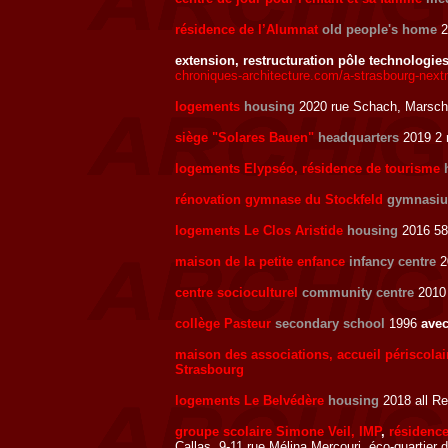
résidence de l’Alumnat
old people's home
2
extension, restructuration pôle technologi
chroniques-architecture.com/a-strasbourg-nextm
logements
housing
2020 rue Schach, Marscha
siège "Solares Bauen"
headquarters
2019 2 
logements Elypséo, résidence de tourisme
rénovation gymnase du Stockfeld
gymnasi
logements Le Clos Aristide
housing
2016 58
maison de la petite enfance
infancy centre
20
centre socioculturel
community centre
2010 
collège Pasteur
secondary school
1996
ave
maison des associations, accueil périscolai
Strasbourg
logements Le Belvédère
housing
2018 all Re
groupe scolaire Simone Veil, IMP
,
résidence
Callas, 9-11 rue Mélina Mercouri, éco-quartier