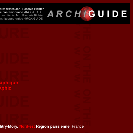
rchitectes Jan, Pascale Richter
ure contemporaine
ARCHI
GUIDE.
 architects Jan, Pascale Richter
architecture guide
ARCHI
GUIDE.
aphique
aphic
itry-Mory,
Nord-est
Région parisienne
, France