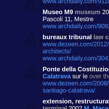
www.archdaily.com/9110
Museo M9
museum
20
Pascoli 11, Mestre
www.archdaily.com/909
bureaux tribunal
law c
www.dezeen.com/2012/12
architects/
www.archdaily.com/30413
Ponte della Costituzio
Calatrava
sur le
over th
www.dezeen.com/2008/09
santiago-calatrava/
extension, restructur
terminal
2002
M. Maca