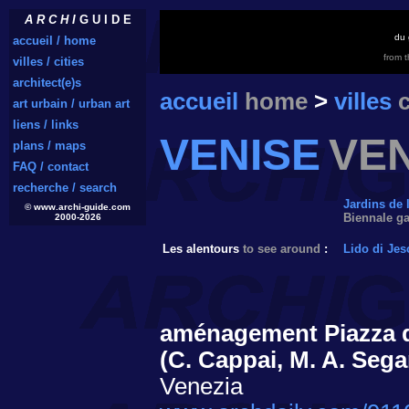
A R C H I
G U I D E
du 
accueil / home
from 
villes / cities
architect(e)s
accueil
home
>
villes
c
art urbain / urban art
liens / links
VENISE
VE
plans / maps
FAQ / contact
recherche / search
Jardins de 
© www.archi-guide.com
Biennale g
2000-2026
Les alentours
to see around
:
Lido di Jes
aménagement Piazza 
(C. Cappai, M. A. Sega
Venezia