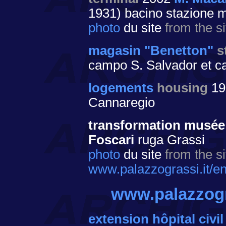
1931) bacino stazione m
photo
du site
from the si
magasin "Benetton"
s
campo S. Salvador et c
logements
housing
19
Cannaregio
transformation musée
Foscari
ruga Grassi
photo
du site
from the si
www.palazzograssi.it/en
www.palazzogr
extension hôpital civil