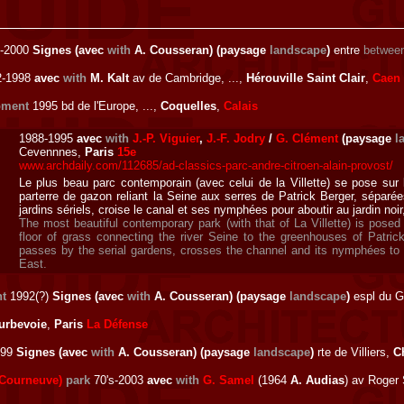
-2000
Signes (avec
with
A. Cousseran) (paysage
landscape
)
entre
betwee
2-1998
avec
with
M. Kalt
av de Cambridge, ...,
Hérouville Saint Clair
,
Caen
pment
1995 bd de l'Europe, ...,
Coquelles
,
Calais
1988-1995
avec
with
J.-P. Viguier
,
J.-F. Jodry
/
G. Clément
(paysage
l
Cevennnes,
Paris
15e
www.archdaily.com/112685/ad-classics-parc-andre-citroen-alain-provost/
Le plus beau parc contemporain (avec celui de la Villette) se pose sur l
parterre de gazon reliant la Seine aux serres de Patrick Berger, séparée
jardins sériels, croise le canal et ses nymphées pour aboutir au jardin noir
The most beautiful contemporary park (with that of La Villette) is posed 
floor of grass connecting the river Seine to the greenhouses of Patrick
passes by the serial gardens, crosses the channel and its nymphées to l
East.
t
1992(?)
Signes (avec
with
A. Cousseran) (paysage
landscape
)
espl du G
urbevoie
,
Paris
La Défense
99
Signes (avec
with
A. Cousseran) (paysage
landscape
)
rte de Villiers,
C
 Courneuve)
park
70's-2003
avec
with
G. Samel
(1964
A. Audias
) av Roger 