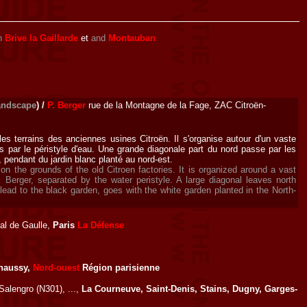
n
Brive la Gaillarde
et
and
Montauban
andscape
)
/
P. Berger
rue de la Montagne de la Fage, ZAC Citroën-
es terrains des anciennes usines Citroën. Il s'organise autour d'un vaste
s par le péristyle d'eau. Une grande diagonale part du nord passe par les
, pendant du jardin blanc planté au nord-est.
on the grounds of the old Citroen factories. It is organized around a vast
 Berger, separated by the water peristyle. A large diagonal leaves north
ead to the black garden, goes with the white garden planted in the North-
al de Gaulle,
Paris
La Défense
haussy,
Nord-ouest
Région parisienne
Salengro (N301), ...,
La Courneuve, Saint-Denis, Stains, Dugny, Garges-