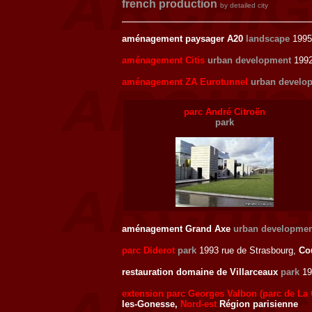
french production
by detailed city
aménagement paysager A20
landscape
1995
aménagement Citis
urban development
199
aménagement ZA Eurotunnel
urban develo
parc André Citroën
park
aménagement Grand Axe
urban developmen
parc Diderot
park
1993 rue de Strasbourg,
Co
restauration domaine de Villarceaux
park
19
extension parc Georges Valbon (parc de La
les-Gonesse,
Nord-est
Région parisienne