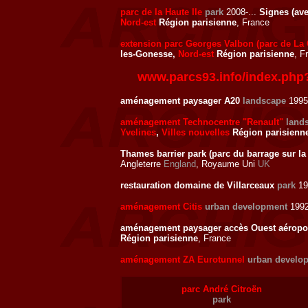
parc de la Haute Ile
park
2008-...
Signes (av
Nord-est
Région parisienne
, France
extension parc Georges Valbon (parc de La
les-Gonesse,
Nord-est
Région parisienne
, F
www.parcs93.info/index.php
aménagement paysager A20
landscape
1995
aménagement Technocentre "Renault"
land
Yvelines
,
Villes nouvelles
Région parisienn
Thames barrier park (parc du barrage sur la
Angleterre
England
, Royaume Uni
UK
restauration domaine de Villarceaux
park
19
aménagement Citis
urban development
199
aménagement paysager accès Ouest aéropor
Région parisienne
, France
aménagement ZA Eurotunnel
urban develo
parc André Citroën
park