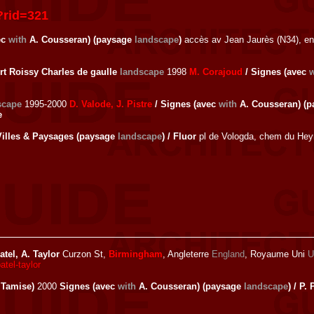
?rid=321
ec
with
A. Cousseran) (paysage
landscape
)
accès av Jean Jaurès (N34), e
t Roissy Charles de gaulle
landscape
1998
M. Corajoud
/ Signes (avec
w
scape
1995-2000
D. Valode, J. Pistre
/ Signes (avec
with
A. Cousseran) (
e
Villes & Paysages (paysage
landscape
) / Fluor
pl de Vologda, chem du Hey
atel, A. Taylor
Curzon St,
Birmingham
, Angleterre
England
, Royaume Uni
U
tel-taylor
 Tamise)
2000
Signes (avec
with
A. Cousseran) (paysage
landscape
) / P.