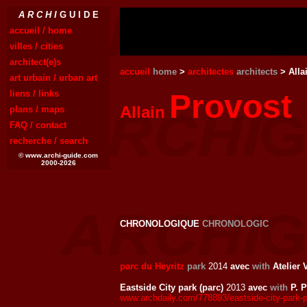
A R C H I
G U I D E
accueil / home
villes / cities
architect(e)s
accueil
home
>
architectes
architects
> Alla
art urbain / urban art
liens / links
Provost
Allain
plans / maps
FAQ / contact
recherche / search
© www.archi-guide.com
2000-2026
CHRONOLOGIQUE
CHRONOLOGIC
parc du Heyritz
park
2014
avec
with
Atelier 
Eastside City park (parc)
2013
avec
with
P. P
www.archdaily.com/778893/eastside-city-park-pa