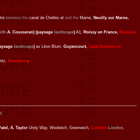
ntre
between the
canal de Chelles et
and the
Marne,
Neuilly sur Marne,
ith
A. Cousseran) (paysage
landscape
)
A1,
Roissy en France,
Nord-est
paysage
landscape
)
av Léon Blum,
Guyancourt,
Saint Quentin en
ritz,
Strasbourg
K
 Patel, A. Taylor
Unity Way, Woolwich, Greenwich,
Londres
London
,