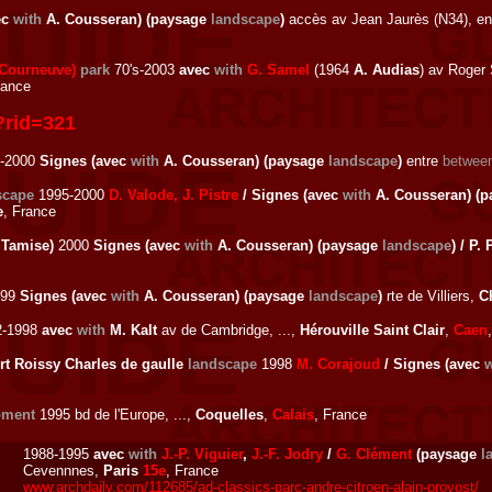
ec
with
A. Cousseran) (paysage
landscape
)
accès av Jean Jaurès (N34), e
 Courneuve)
park
70's-2003
avec
with
G. Samel
(1964
A. Audias
) av Roger 
rance
?rid=321
-2000
Signes (avec
with
A. Cousseran) (paysage
landscape
)
entre
betwee
scape
1995-2000
D. Valode, J. Pistre
/ Signes (avec
with
A. Cousseran) (
e
, France
 Tamise)
2000
Signes (avec
with
A. Cousseran) (paysage
landscape
) / P.
99
Signes (avec
with
A. Cousseran) (paysage
landscape
)
rte de Villiers,
C
2-1998
avec
with
M. Kalt
av de Cambridge, ...,
Hérouville Saint Clair
,
Caen
t Roissy Charles de gaulle
landscape
1998
M. Corajoud
/ Signes (avec
w
pment
1995 bd de l'Europe, ...,
Coquelles
,
Calais
, France
1988-1995
avec
with
J.-P. Viguier
,
J.-F. Jodry
/
G. Clément
(paysage
l
Cevennnes,
Paris
15e
, France
www.archdaily.com/112685/ad-classics-parc-andre-citroen-alain-provost/