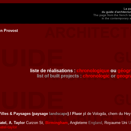
La pa
du guide d'architect
The page from the french la
in the contemporary 
in Provost
liste de réalisations :
chronologique
ou
géogr
list of built projects :
chronologic
or
geogr
Villes & Paysages (paysage
landscape
) / Fluor
pl de Vologda, chem du Hey
atel, A. Taylor
Curzon St,
Birmingham
, Angleterre
England
, Royaume Uni
U
tel-taylor