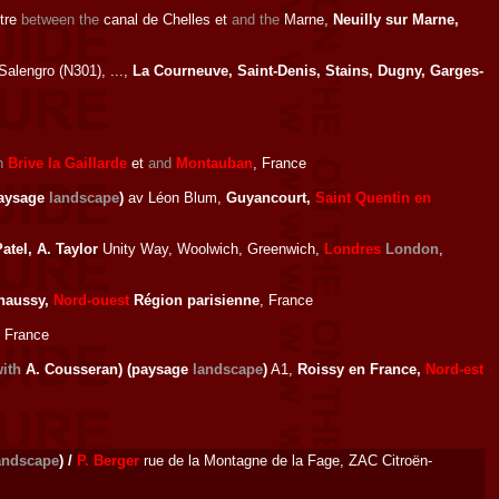
ntre
between the
canal de Chelles et
and the
Marne,
Neuilly sur Marne,
Salengro (N301), ...,
La Courneuve, Saint-Denis, Stains, Dugny, Garges-
n
Brive la Gaillarde
et
and
Montauban
, France
paysage
landscape
)
av Léon Blum,
Guyancourt,
Saint Quentin en
 Patel, A. Taylor
Unity Way, Woolwich, Greenwich,
Londres
London
,
haussy,
Nord-ouest
Région parisienne
, France
, France
ith
A. Cousseran) (paysage
landscape
)
A1,
Roissy en France,
Nord-est
andscape
) /
P. Berger
rue de la Montagne de la Fage, ZAC Citroën-