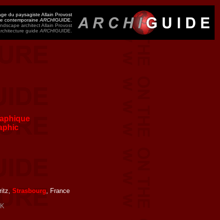
ge du paysagiste Allain Provost
ure contemporaine
ARCHI
GUIDE.
ndscape architect Allain Provost
architecture guide
ARCHI
GUIDE.
aphique
aphic
ritz,
Strasbourg
, France
K