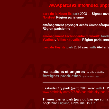
www.parcs93.info/index.php
parc de la Haute Ile
park
2008-...
Signes (av
Nord-est
Région parisienne
aménagement paysager accès Ouest aéropor
Région parisienne
aménagement Technocentre "Renault"
land
Yvelines
,
Villes nouvelles
Région parisienn
parc du Heyritz
park
2014
avec
with
Atelier 
réalisations étrangères
par ville détaillée
foreigner production
by detailed city
Eastside City park (parc)
2013
avec
with
P. P
www.archdaily.com/778893/eastside-city-park-pa
Thames barrier park (parc du barrage sur la
Angleterre
England
, Royaume Uni
UK