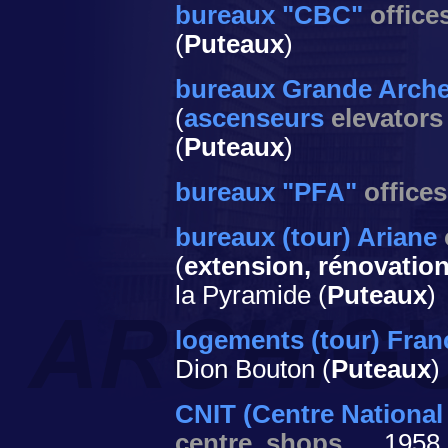
bureaux "CBC"
office
(
Puteaux
)
bureaux Grande Arch
(
ascenseurs
elevators
(
Puteaux
)
bureaux "PFA"
offices
bureaux (tour) Ariane
(
extension, rénovatio
la Pyramide (
Puteaux
)
logements (tour) Fran
Dion Bouton (
Puteaux
)
CNIT (Centre National
centre, shops, ...
1958