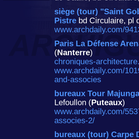
siège (tour) "Saint Go
Pistre
bd Circulaire, pl de
www.archdaily.com/9413
Paris La Défense Aren
(
Nanterre
)
chroniques-architecture
www.archdaily.com/1019
and-associes
bureaux Tour Majung
Lefoullon (
Puteaux
)
www.archdaily.com/5537
associes-2/
bureaux (tour) Carpe