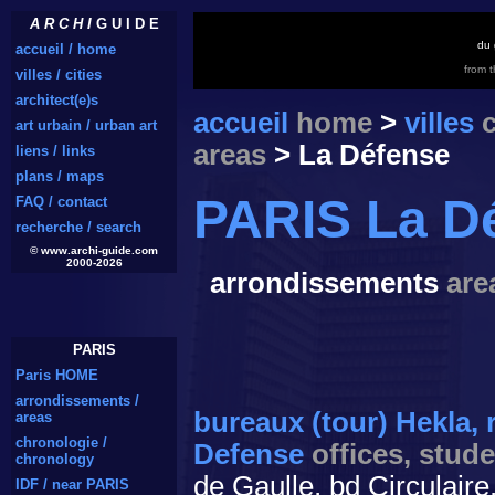
A R C H I
G U I D E
du 
accueil / home
from 
villes / cities
architect(e)s
accueil
home
>
villes
c
art urbain / urban art
areas
> La Défense
liens / links
plans / maps
PARIS La D
FAQ / contact
recherche / search
© www.archi-guide.com
2000-2026
arrondissements
are
PARIS
Paris HOME
arrondissements /
bureaux (tour) Hekla,
areas
chronologie /
Defense
offices, stud
chronology
de Gaulle, bd Circulair
IDF / near PARIS