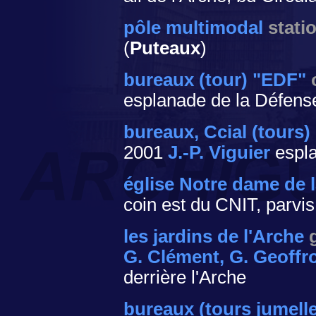
pôle multimodal
stati
(
Puteaux
)
bureaux (tour) "EDF"
esplanade de la Défens
bureaux, Ccial (tours
2001
J.-P. Viguier
espla
église Notre dame de 
coin est du CNIT, parvis
les jardins de l'Arche
G. Clément, G. Geoff
derrière l'Arche
bureaux (tours jumell