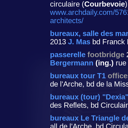
circulaire (
Courbevoie
)
www.archdaily.com/5761
architects/
bureaux, salle des ma
2013
J. Mas
bd Franck
passerelle
footbridge
Bergermann
(ing.)
rue
bureaux tour T1
offic
de l'Arche, bd de la Mi
bureaux (tour) "Dexia
des Reflets, bd Circulair
bureaux Le Triangle d
all de l'Arche, bd Circula