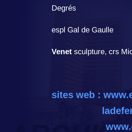
Degrés
espl Gal de Gaulle
Venet
sculpture, crs Mi
..
sites web :
www.e
ladefe
www.